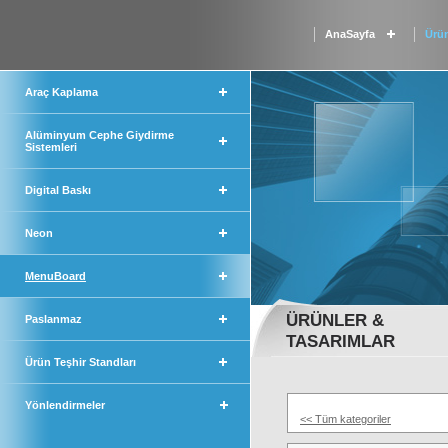
AnaSayfa
Ürün
Araç Kaplama
Alüminyum Cephe Giydirme
Sistemleri
Digital Baskı
Neon
MenuBoard
ÜRÜNLER &
Paslanmaz
TASARIMLAR
Ürün Teşhir Standları
Yönlendirmeler
<< Tüm kategoriler