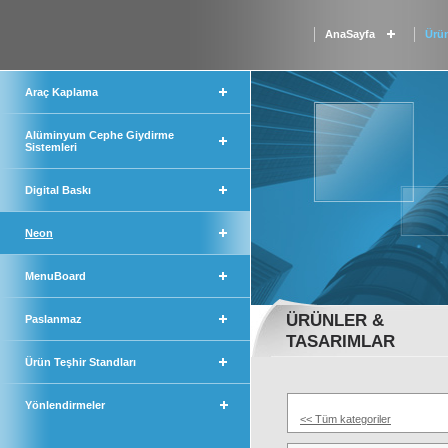
AnaSayfa
Ürün
Araç Kaplama
Alüminyum Cephe Giydirme
Sistemleri
Digital Baskı
Neon
MenuBoard
ÜRÜNLER &
Paslanmaz
TASARIMLAR
Ürün Teşhir Standları
Yönlendirmeler
<< Tüm kategoriler